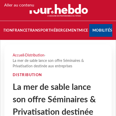
Aller au contenu
NATION
FRANCE
TRANSPORT
HÉBERGEMENT
MICE
MOBILITÉS
Accueil
›
Distribution
›
La mer de sable lance son offre Séminaires &
Privatisation destinée aux entreprises
DISTRIBUTION
La mer de sable lance
son offre Séminaires &
Privatisation destinée