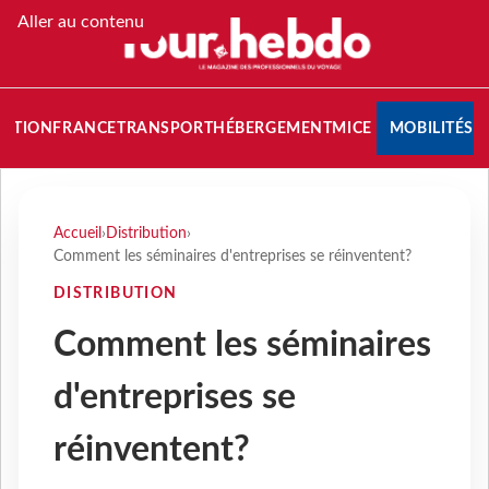
Aller au contenu
NATION
FRANCE
TRANSPORT
HÉBERGEMENT
MICE
MOBILITÉS
Accueil
›
Distribution
›
Comment les séminaires d'entreprises se réinventent?
DISTRIBUTION
Comment les séminaires
d'entreprises se
réinventent?