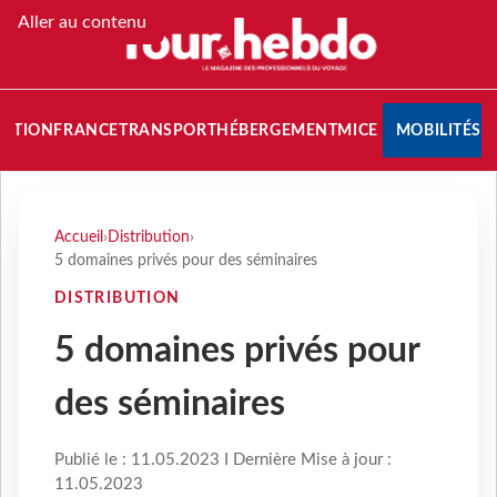
Aller au contenu
NATION
FRANCE
TRANSPORT
HÉBERGEMENT
MICE
MOBILITÉS
Accueil
›
Distribution
›
5 domaines privés pour des séminaires
DISTRIBUTION
5 domaines privés pour
des séminaires
Publié le : 11.05.2023 I Dernière Mise à jour :
11.05.2023