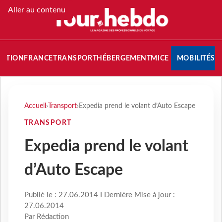
Aller au contenu
NATION
FRANCE
TRANSPORT
HÉBERGEMENT
MICE
MOBILITÉS
Accueil
›
Transport
›
Expedia prend le volant d’Auto Escape
TRANSPORT
Expedia prend le volant
d’Auto Escape
Publié le : 27.06.2014 I Dernière Mise à jour :
27.06.2014
Par Rédaction