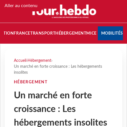
Aller au contenu
NATION
FRANCE
TRANSPORT
HÉBERGEMENT
MICE
MOBILITÉS
Accueil
›
Hébergement
›
Un marché en forte croissance : Les hébergements
insolites
HÉBERGEMENT
Un marché en forte
croissance : Les
hébergements insolites