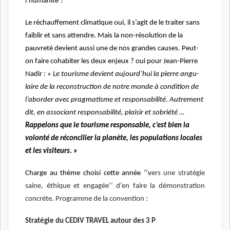
l’humanité ?
Le réchauffement climatique oui, il s’agit de le traiter sans
faiblir et sans attendre. Mais la non-résolution de la
pauvreté devient aussi une de nos grandes causes. Peut-
on faire cohabi­ter les deux enjeux ? oui pour Jean-Pierre
Na­dir : «
Le tou­risme devient aujourd’hui la pierre angu­
laire de la reconstruction de notre monde à condition de
l’aborder avec pragma­tisme et responsabilité. Autrement
dit, en associant responsabilité, plaisir et sobrié­té …
Rappelons que le tourisme respon­sable, c’est bien la
volonté de réconcilier la planète, les populations locales
et les visiteurs
. »
Charge au thème choisi cette année ‘’v
ers une stratégie
saine, éthique et engagée’’ d’en faire la démonstration
concrète. Programme de la convention :
Stratégie du CEDIV TRAVEL autour des 3 P