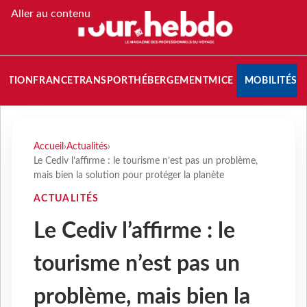
Aller au contenu
NATION
FRANCE
TRANSPORT
HÉBERGEMENT
MICE
MOBILITÉS
Accueil
›
Actualités
›
Le Cediv l’affirme : le tourisme n’est pas un problème,
mais bien la solution pour protéger la planète
ACTUALITÉS
Le Cediv l’affirme : le
tourisme n’est pas un
problème, mais bien la