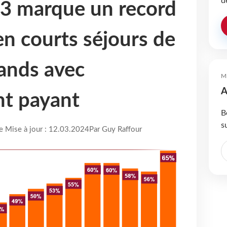
d
23 marque un record
en courts séjours de
hands avec
M
A
t payant
B
s
re Mise à jour : 12.03.2024
Par Guy Raffour