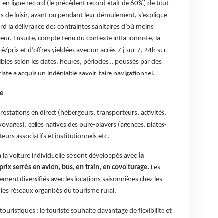
 en ligne record (le précédent record était de 60%) de tout
rs de loisir, avant ou pendant leur déroulement, s’explique
rd la délivrance des contraintes sanitaires d’où moins
eur. Ensuite, compte tenu du contexte inflationniste, la
é/prix et d’offres yieldées avec un accès 7 j sur 7, 24h sur
sibles selon les dates, heures, périodes… poussés par des
riste a acquis un indéniable savoir-faire navigationnel.
ne
prestations en direct (hébergeurs, transporteurs, activités,
oyages), celles natives des pure-players (agences, plates-
eurs associatifs et institutionnels etc.
à la voiture individuelle se sont développés avec
la
 prix serrés en avion, bus, en train, en covoiturage.
Les
nt diversifiés avec les locations saisonnières chez les
, les réseaux organisés du tourisme rural.
ristiques : le touriste souhaite davantage de flexibilité et