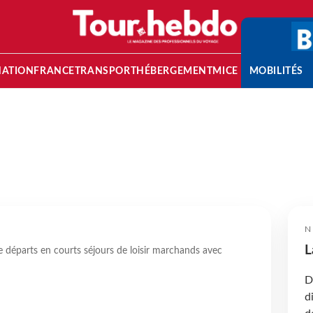
NATION
FRANCE
TRANSPORT
HÉBERGEMENT
MICE
MOBILITÉS
N
L
départs en courts séjours de loisir marchands avec
D
d