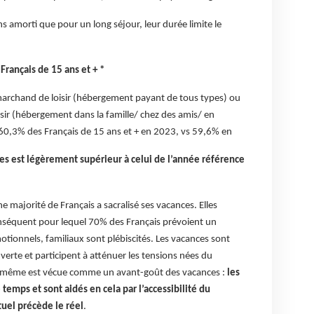
s amorti que pour un long séjour, leur durée limite le
Français de 15 ans et + *
marchand de loisir (hébergement payant de tous types) ou
sir (hébergement dans la famille/ chez des amis/ en
à 60,3% des Français de 15 ans et + en 2023, vs 59,6% en
es est légèrement supérieur à celui de l’année référence
e majorité de Français a sacralisé ses vacances. Elles
nséquent pour lequel 70% des Français prévoient un
otionnels, familiaux sont plébiscités. Les vacances sont
verte et participent à atténuer les tensions nées du
le-même est vécue comme un avant-goût des vacances :
les
temps et sont aidés en cela par l’accessibilité du
tuel précède le réel
.