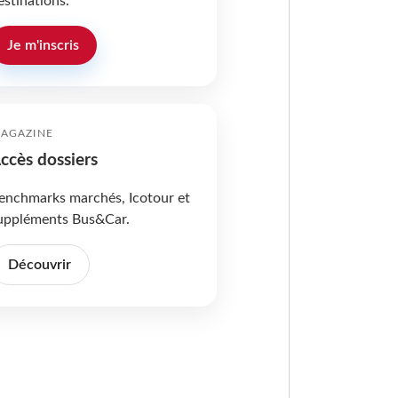
estinations.
Je m'inscris
AGAZINE
ccès dossiers
enchmarks marchés, Icotour et
uppléments Bus&Car.
Découvrir