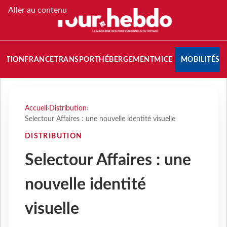
Aller au contenu
NATION
FRANCE
TRANSPORT
HÉBERGEMENT
MICE
MOBILITÉS
Accueil
›
Distribution
›
Selectour Affaires : une nouvelle identité visuelle
DISTRIBUTION
Selectour Affaires : une
nouvelle identité
visuelle