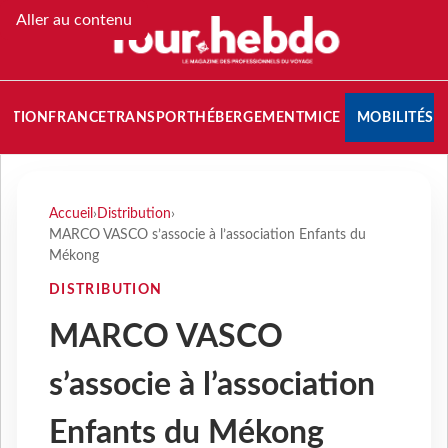
Aller au contenu
NATION
FRANCE
TRANSPORT
HÉBERGEMENT
MICE
MOBILITÉS
Accueil
›
Distribution
›
MARCO VASCO s’associe à l’association Enfants du
Mékong
DISTRIBUTION
MARCO VASCO
s’associe à l’association
Enfants du Mékong