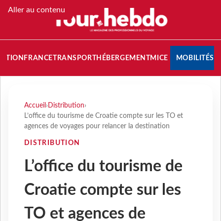
Aller au contenu
NATION
FRANCE
TRANSPORT
HÉBERGEMENT
MICE
MOBILITÉS
Accueil
›
Distribution
›
L’office du tourisme de Croatie compte sur les TO et
agences de voyages pour relancer la destination
DISTRIBUTION
L’office du tourisme de
Croatie compte sur les
TO et agences de