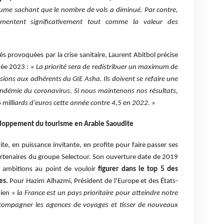
ume sachant que le nombre de vols a diminué. Par contre,
ugmentent significativement tout comme la valeur des
és provoquées par la crise sanitaire, Laurent Abitbol précise
nnée 2023 : «
La priorité sera de redistribuer un maximum de
sions aux adhérents du GIE Asha. Ils doivent se refaire une
pandémie du coronavirus
.
Si nous maintenons nos résultats,
 6 milliards d’euros cette année contre 4,5 en 2022
. »
éveloppement du tourisme en Arabie Saoudite
ite, en puissance invitante, en profite pour faire passer ses
rtenaires du groupe Selectour. Son ouverture date de 2019
s ambitions au point de vouloir
figurer dans le top 5 des
es.
Pour Hazim Alhazmi, Président de l’Europe et des États-
dien «
la France est un pays prioritaire pour atteindre notre
compagner les agences de voyages et tisser de nouveaux