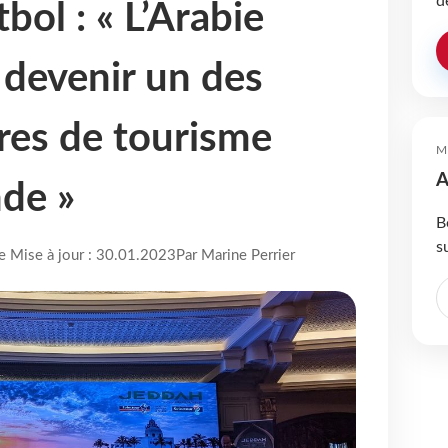
d
bol : « L’Arabie
 devenir un des
res de tourisme
M
A
de »
B
s
re Mise à jour : 30.01.2023
Par Marine Perrier