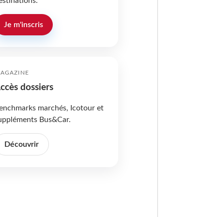
estinations.
Je m'inscris
AGAZINE
ccès dossiers
enchmarks marchés, Icotour et
uppléments Bus&Car.
Découvrir