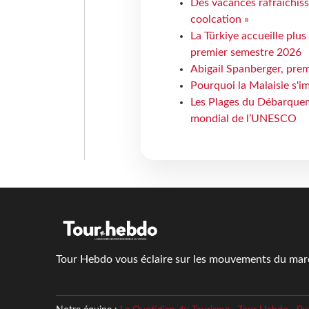
Des vacances rafraîchiss
coolcation »
La Türkiye accueille plus
premier semestre 2026
Abigail Spanberger, prem
Pourquoi la Malaisie s'i
Les Plages du Débarquem
mondial de l’UNESCO
Tour Hebdo vous éclaire sur les mouvements du march