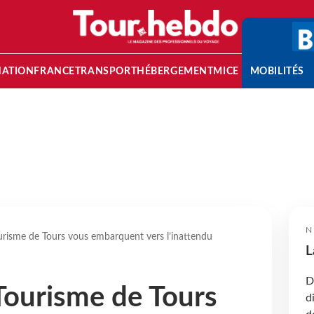
NATION
FRANCE
TRANSPORT
HÉBERGEMENT
MICE
MOBILITÉS
N
ourisme de Tours vous embarquent vers l’inattendu
L
D
 Tourisme de Tours
d