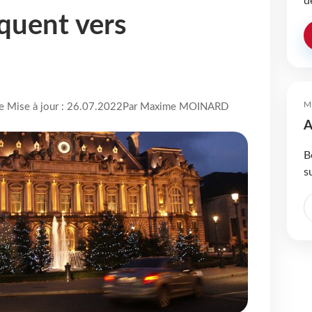
d
quent vers
M
re Mise à jour : 26.07.2022
Par Maxime MOINARD
A
B
s