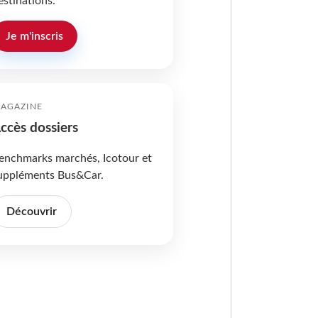
estinations.
Je m'inscris
AGAZINE
ccès dossiers
enchmarks marchés, Icotour et
uppléments Bus&Car.
Découvrir