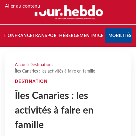
Aller au contenu
NATION
FRANCE
TRANSPORT
HÉBERGEMENT
MICE
MOBILITÉS
Accueil
›
Destination
›
Îles Canaries : les activités à faire en famille
DESTINATION
Îles Canaries : les
activités à faire en
famille