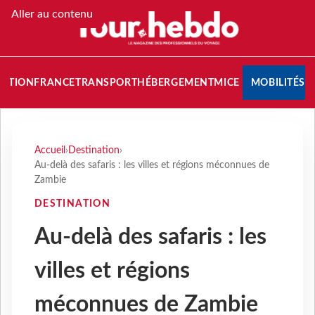
Aller au contenu
NATION
FRANCE
TRANSPORT
HÉBERGEMENT
MICE
MOBILITÉS
Accueil
›
Destination
›
Au-delà des safaris : les villes et régions méconnues de
Zambie
DESTINATION
Au-delà des safaris : les
villes et régions
méconnues de Zambie