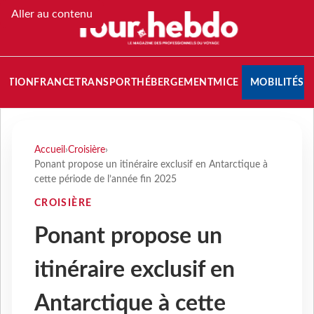
Aller au contenu
NATION
FRANCE
TRANSPORT
HÉBERGEMENT
MICE
MOBILITÉS
Accueil
›
Croisière
›
Ponant propose un itinéraire exclusif en Antarctique à
cette période de l’année fin 2025
CROISIÈRE
Ponant propose un
itinéraire exclusif en
Antarctique à cette