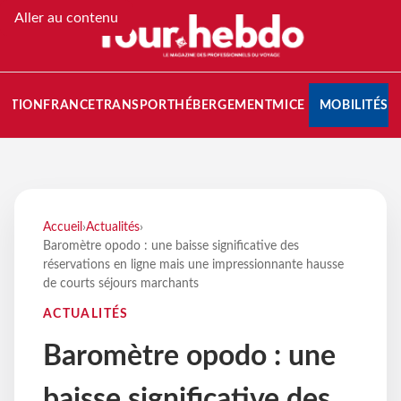
Aller au contenu
NATION
FRANCE
TRANSPORT
HÉBERGEMENT
MICE
MOBILITÉS
Accueil
›
Actualités
›
Baromètre opodo : une baisse significative des
réservations en ligne mais une impressionnante hausse
de courts séjours marchants
ACTUALITÉS
Baromètre opodo : une
baisse significative des